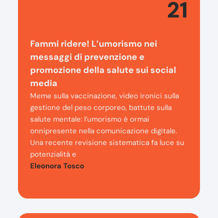
21
Fammi ridere! L’umorismo nei
messaggi di prevenzione e
promozione della salute sui social
media
Meme sulla vaccinazione, video ironici sulla
gestione del peso corporeo, battute sulla
salute mentale: l’umorismo è ormai
onnipresente nella comunicazione digitale.
Una recente revisione sistematica fa luce su
potenzialità e
Eleonora Tosco