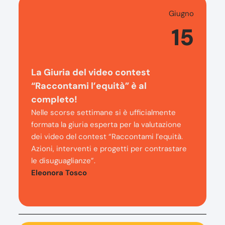
Giugno
15
La Giuria del video contest
“Raccontami l’equità” è al
completo!
Nelle scorse settimane si è ufficialmente
formata la giuria esperta per la valutazione
dei video del contest “Raccontami l’equità.
Azioni, interventi e progetti per contrastare
le disuguaglianze”.
Eleonora Tosco