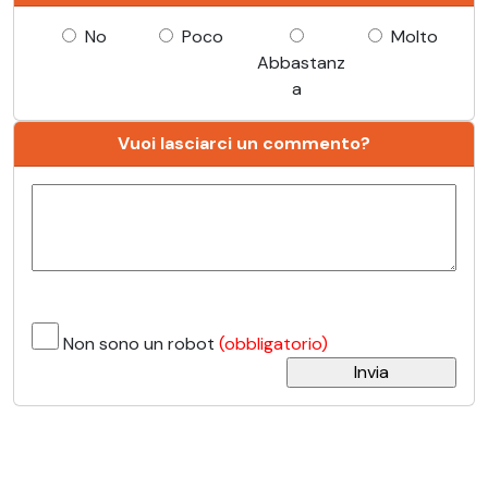
No
Poco
Molto
Abbastanz
a
Vuoi lasciarci un commento?
Non sono un robot
(obbligatorio)