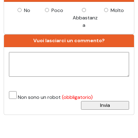
No
Poco
Molto
Abbastanz
a
Vuoi lasciarci un commento?
Non sono un robot
(obbligatorio)