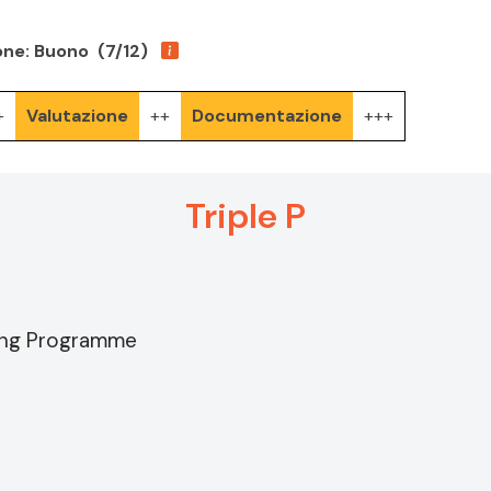
one: Buono (7/12)
+
Valutazione
++
Documentazione
+++
Triple P
ting Programme