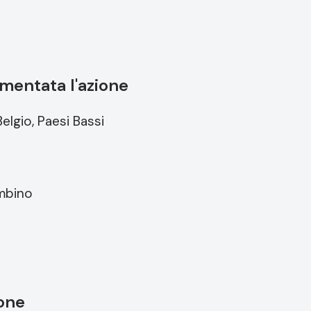
mentata l'azione
elgio, Paesi Bassi
mbino
ione