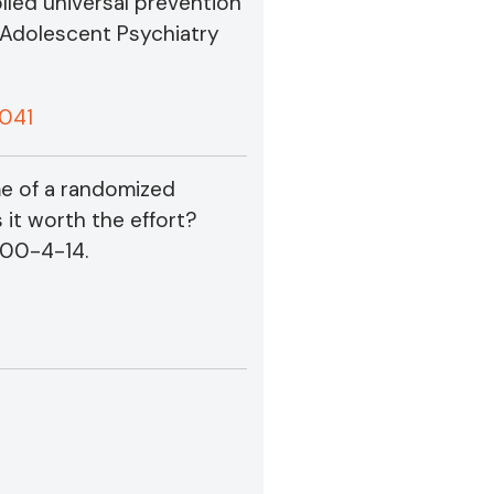
olled universal prevention
nd Adolescent Psychiatry
0041
me of a randomized
 it worth the effort?
000-4-14.