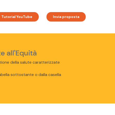
Tutorial YouTube
Invia proposta
e all'Equità
nzione della salute caratterizzate
abella sottostante o dalla casella