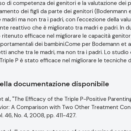
enso di competenza dei genitori e la valutazione dei p
amento dei figli da parte dei genitori (Bodenmann et
e madri ma non tra i padri, con l'eccezione della valu
te reattivo che è migliorato tra madri e padri. In d
ritenuto efficace nel migliorare le capacità genitoria
mportamentali dei bambini.Come per Bodemann et al.
tti anche tra le madri, ma non tra i padri. Lo stud
riple P è stato efficace nel migliorare le tecniche di
della documentazione disponibile
t al., "The Efficacy of the Triple P-Positive Parent
vior: A Comparison with Two Other Treatment Cond
. 46, No. 4, 2008, pp. 411-427.