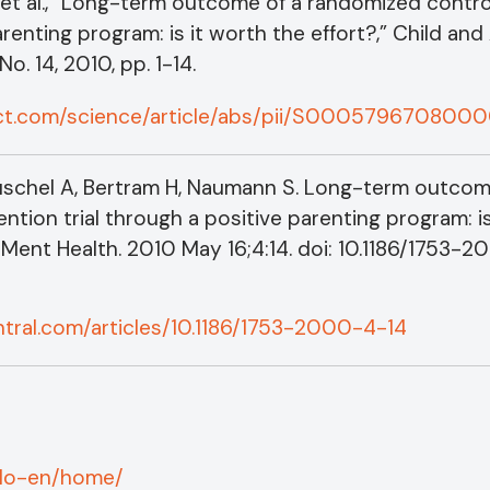
s, et al., “Long-term outcome of a randomized contr
parenting program: is it worth the effort?,” Child a
No. 14, 2010, pp. 1-14.
ect.com/science/article/abs/pii/S000579670800
Kuschel A, Bertram H, Naumann S. Long-term outco
ntion trial through a positive parenting program: is
Ment Health. 2010 May 16;4:14. doi: 10.1186/1753-2
tral.com/articles/10.1186/1753-2000-4-14
/glo-en/home/