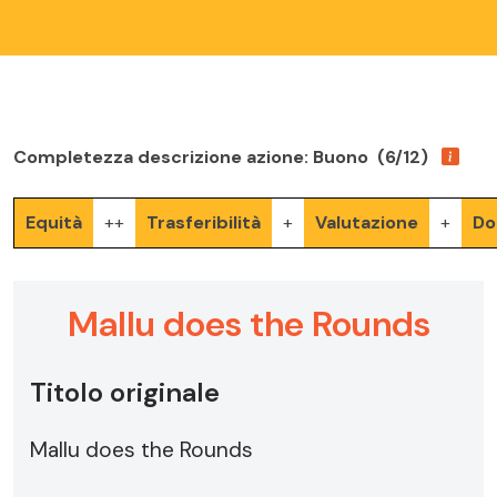
Completezza descrizione azione: Buono (6/12)
Equità
++
Trasferibilità
+
Valutazione
+
Do
Mallu does the Rounds
Titolo originale
Mallu does the Rounds