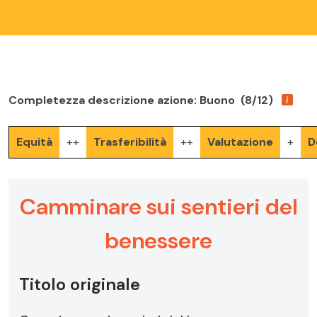
Completezza descrizione azione: Buono (8/12)
Equità
++
Trasferibilità
++
Valutazione
+
D
Camminare sui sentieri del
benessere
Titolo originale