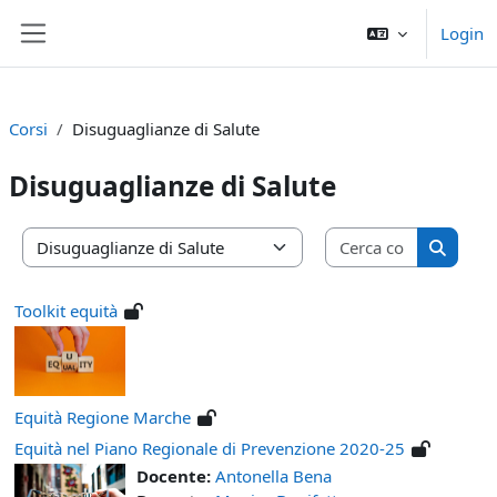
Vai al contenuto principale
Login
Pannello laterale
Corsi
Disuguaglianze di Salute
Disuguaglianze di Salute
Cerca cors
Categorie di corso
Cerca c
Toolkit equità
Equità Regione Marche
Equità nel Piano Regionale di Prevenzione 2020-25
Docente:
Antonella Bena