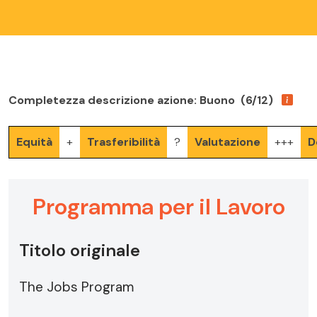
Completezza descrizione azione: Buono (6/12)
Equità
+
Trasferibilità
?
Valutazione
+++
D
Programma per il Lavoro
Titolo originale
The Jobs Program