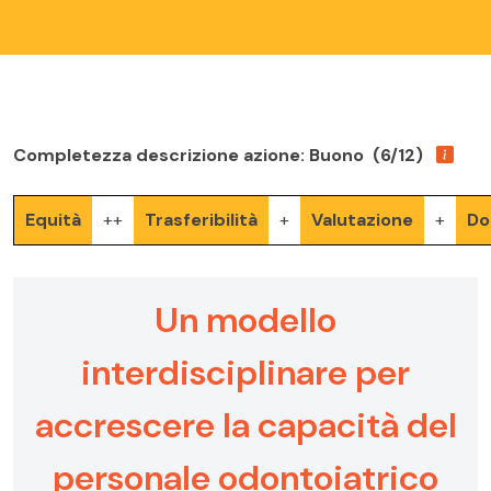
Completezza descrizione azione: Buono (6/12)
Equità
++
Trasferibilità
+
Valutazione
+
Do
Un modello
interdisciplinare per
accrescere la capacità del
personale odontoiatrico