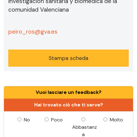
investigacion sanitaria y biomedica de la
comunidad Valenciana
peiro_ros@gva.es
Stampa scheda
Vuoi lasciare un feedback?
Hai trovato ciò che ti serve?
No
Poco
Molto
Abbastanz
a