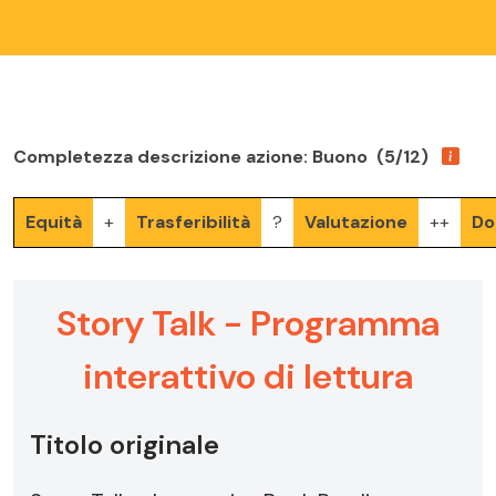
Completezza descrizione azione: Buono (5/12)
Equità
+
Trasferibilità
?
Valutazione
++
Do
Story Talk - Programma
interattivo di lettura
Titolo originale