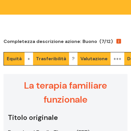
Completezza descrizione azione: Buono (7/12)
Equità
+
Trasferibilità
?
Valutazione
+++
D
La terapia familiare
funzionale
Titolo originale