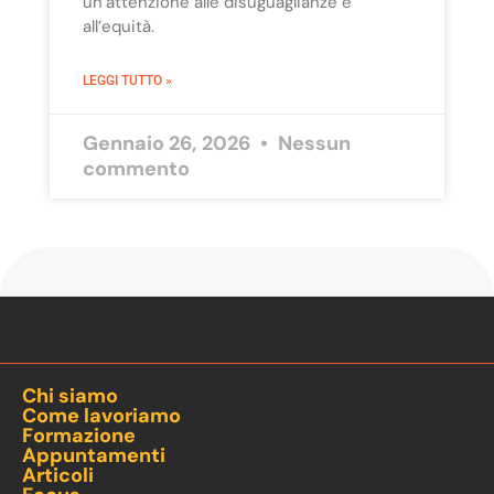
un’attenzione alle disuguaglianze e
all’equità.
LEGGI TUTTO »
Gennaio 26, 2026
Nessun
commento
Chi siamo
Come lavoriamo
Formazione
Appuntamenti
Articoli