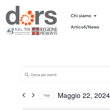
Vai
Chi siamo
al
Articoli/News
contenuto
Eventi
Inserisci
Ricerca
Parola
Chiave.
e
Maggio 22, 2024
Cerca
Oggi
viste
Eventi
Seleziona
per
Navigazione
la