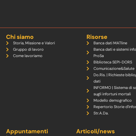
Chi siamo
Risorse
Storia, Missione e Valori
Banca dati MATline
Gruppo di lavoro
Banca dati e sistemi inf
Come lavoriamo
ProSa
Biblioteca SEPI-DORS
Comunicazione&Salute
Do.Ris. | Richieste biblio
dati
INFORMO | Sistema di s
sugli infortuni mortali
Modello demografico
Repertorio Storie d'Info
Str.A.Da.
Appuntamenti
Articoli/news