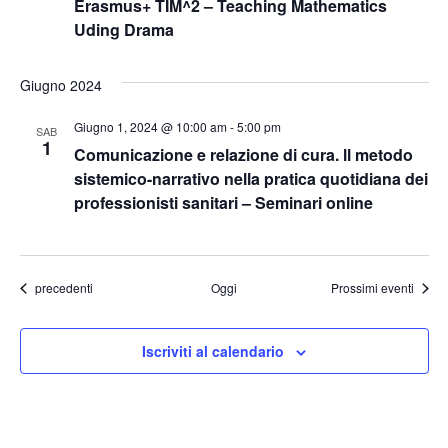
Erasmus+ TIM^2 – Teaching Mathematics
Uding Drama
Giugno 2024
Giugno 1, 2024 @ 10:00 am
-
5:00 pm
SAB
1
Comunicazione e relazione di cura. ll metodo
sistemico-narrativo nella pratica quotidiana dei
professionisti sanitari – Seminari online
Eventi
precedenti
Oggi
Prossimi eventi
Iscriviti al calendario