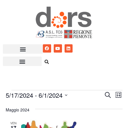
Vai
al
contenuto
5/17/2024
 - 
6/1/2024
Eventi
Ev
Cerca
Lista
Seleziona
Vis
Ricerc
Maggio 2024
la
Nav
e
data.
VEN
viste
17