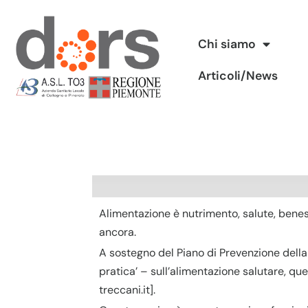
Vai
Chi siamo
al
Articoli/News
contenuto
Alimentazione è nutrimento, salute, benesse
ancora.
A sostegno del Piano di Prevenzione dell
pratica’ – sull’alimentazione salutare, quel
treccani.it].